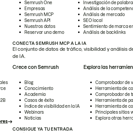
Semrush One
Investigación de palabra
Empresas
Análisis de la competen
Semrush MCP
Análisis de mercado
Semrush API
SEO local
Nuestros datos
Sentimiento de marca en
Reservar una demo
Análisis de backlinks
CONECTA SEMRUSH MCP A LA IA
El conjunto de datos de tráfico, visibilidad y anális
de IA.
Crece con Semrush
Explora las herramien
ales
Blog
Comprobador de vis
rce
Conocimiento
Herramienta de c
Academia
Comprobador de trá
B2B
Casos de éxito
Herramienta de pa
Índice de visibilidad en la IA
Herramienta de c
Webinars
Principales sitios 
Noticias
Explora otras herr
ores
CONSIGUE YA TU ENTRADA