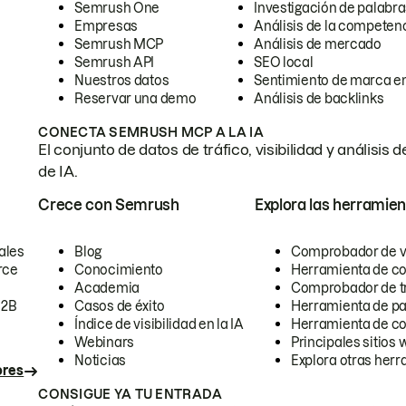
Semrush One
Investigación de palabra
Empresas
Análisis de la competen
Semrush MCP
Análisis de mercado
Semrush API
SEO local
Nuestros datos
Sentimiento de marca en
Reservar una demo
Análisis de backlinks
CONECTA SEMRUSH MCP A LA IA
El conjunto de datos de tráfico, visibilidad y anális
de IA.
Crece con Semrush
Explora las herramien
ales
Blog
Comprobador de vis
rce
Conocimiento
Herramienta de c
Academia
Comprobador de trá
B2B
Casos de éxito
Herramienta de pa
Índice de visibilidad en la IA
Herramienta de c
Webinars
Principales sitios 
Noticias
Explora otras herr
ores
CONSIGUE YA TU ENTRADA