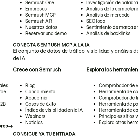
Semrush One
Investigación de palabra
Empresas
Análisis de la competen
Semrush MCP
Análisis de mercado
Semrush API
SEO local
Nuestros datos
Sentimiento de marca en
Reservar una demo
Análisis de backlinks
CONECTA SEMRUSH MCP A LA IA
El conjunto de datos de tráfico, visibilidad y anális
de IA.
Crece con Semrush
Explora las herramien
ales
Blog
Comprobador de vis
rce
Conocimiento
Herramienta de c
Academia
Comprobador de trá
B2B
Casos de éxito
Herramienta de pa
Índice de visibilidad en la IA
Herramienta de c
Webinars
Principales sitios 
Noticias
Explora otras herr
ores
CONSIGUE YA TU ENTRADA