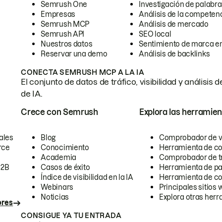
Semrush One
Investigación de palabra
Empresas
Análisis de la competen
Semrush MCP
Análisis de mercado
Semrush API
SEO local
Nuestros datos
Sentimiento de marca en
Reservar una demo
Análisis de backlinks
CONECTA SEMRUSH MCP A LA IA
El conjunto de datos de tráfico, visibilidad y anális
de IA.
Crece con Semrush
Explora las herramien
ales
Blog
Comprobador de vis
rce
Conocimiento
Herramienta de c
Academia
Comprobador de trá
B2B
Casos de éxito
Herramienta de pa
Índice de visibilidad en la IA
Herramienta de c
Webinars
Principales sitios 
Noticias
Explora otras herr
ores
CONSIGUE YA TU ENTRADA