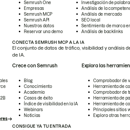
Semrush One
Investigación de palabra
Empresas
Análisis de la competen
Semrush MCP
Análisis de mercado
Semrush API
SEO local
Nuestros datos
Sentimiento de marca en
Reservar una demo
Análisis de backlinks
CONECTA SEMRUSH MCP A LA IA
El conjunto de datos de tráfico, visibilidad y anális
de IA.
Crece con Semrush
Explora las herramien
ales
Blog
Comprobador de vis
rce
Conocimiento
Herramienta de c
Academia
Comprobador de trá
B2B
Casos de éxito
Herramienta de pa
Índice de visibilidad en la IA
Herramienta de c
Webinars
Principales sitios 
Noticias
Explora otras herr
ores
CONSIGUE YA TU ENTRADA