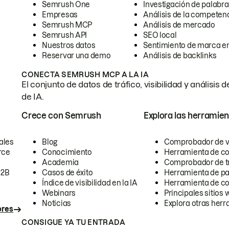
Semrush One
Investigación de palabra
Empresas
Análisis de la competen
Semrush MCP
Análisis de mercado
Semrush API
SEO local
Nuestros datos
Sentimiento de marca en
Reservar una demo
Análisis de backlinks
CONECTA SEMRUSH MCP A LA IA
El conjunto de datos de tráfico, visibilidad y anális
de IA.
Crece con Semrush
Explora las herramien
ales
Blog
Comprobador de vis
rce
Conocimiento
Herramienta de c
Academia
Comprobador de trá
B2B
Casos de éxito
Herramienta de pa
Índice de visibilidad en la IA
Herramienta de c
Webinars
Principales sitios 
Noticias
Explora otras herr
ores
CONSIGUE YA TU ENTRADA