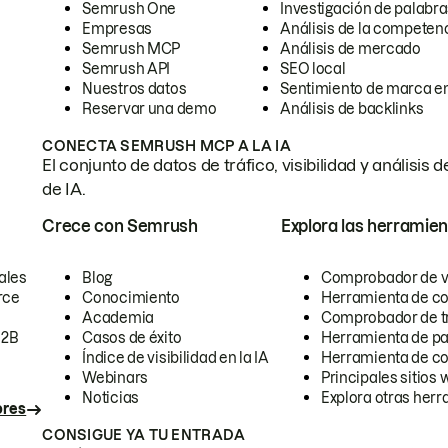
Semrush One
Investigación de palabra
Empresas
Análisis de la competen
Semrush MCP
Análisis de mercado
Semrush API
SEO local
Nuestros datos
Sentimiento de marca en
Reservar una demo
Análisis de backlinks
CONECTA SEMRUSH MCP A LA IA
El conjunto de datos de tráfico, visibilidad y anális
de IA.
Crece con Semrush
Explora las herramien
ales
Blog
Comprobador de vis
rce
Conocimiento
Herramienta de c
Academia
Comprobador de trá
B2B
Casos de éxito
Herramienta de pa
Índice de visibilidad en la IA
Herramienta de c
Webinars
Principales sitios 
Noticias
Explora otras herr
ores
CONSIGUE YA TU ENTRADA