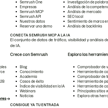
Semrush One
Investigación de palabra
Empresas
Análisis de la competen
Semrush MCP
Análisis de mercado
Semrush API
SEO local
Nuestros datos
Sentimiento de marca en
Reservar una demo
Análisis de backlinks
CONECTA SEMRUSH MCP A LA IA
El conjunto de datos de tráfico, visibilidad y anális
de IA.
Crece con Semrush
Explora las herramien
ales
Blog
Comprobador de vis
rce
Conocimiento
Herramienta de c
Academia
Comprobador de trá
B2B
Casos de éxito
Herramienta de pa
Índice de visibilidad en la IA
Herramienta de c
Webinars
Principales sitios 
Noticias
Explora otras herr
ores
CONSIGUE YA TU ENTRADA