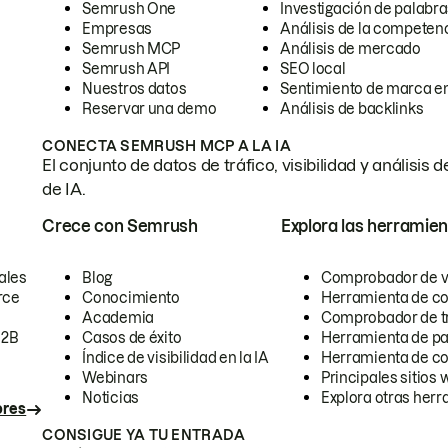
Semrush One
Investigación de palabra
Empresas
Análisis de la competen
Semrush MCP
Análisis de mercado
Semrush API
SEO local
Nuestros datos
Sentimiento de marca en
Reservar una demo
Análisis de backlinks
CONECTA SEMRUSH MCP A LA IA
El conjunto de datos de tráfico, visibilidad y anális
de IA.
Crece con Semrush
Explora las herramien
ales
Blog
Comprobador de vis
rce
Conocimiento
Herramienta de c
Academia
Comprobador de trá
B2B
Casos de éxito
Herramienta de pa
Índice de visibilidad en la IA
Herramienta de c
Webinars
Principales sitios 
Noticias
Explora otras herr
ores
CONSIGUE YA TU ENTRADA