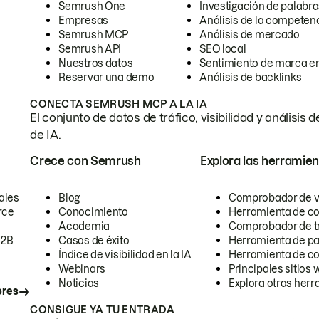
Semrush One
Investigación de palabra
Empresas
Análisis de la competen
Semrush MCP
Análisis de mercado
Semrush API
SEO local
Nuestros datos
Sentimiento de marca en
Reservar una demo
Análisis de backlinks
CONECTA SEMRUSH MCP A LA IA
El conjunto de datos de tráfico, visibilidad y anális
de IA.
Crece con Semrush
Explora las herramien
ales
Blog
Comprobador de vis
rce
Conocimiento
Herramienta de c
Academia
Comprobador de trá
B2B
Casos de éxito
Herramienta de pa
Índice de visibilidad en la IA
Herramienta de c
Webinars
Principales sitios 
Noticias
Explora otras herr
ores
CONSIGUE YA TU ENTRADA