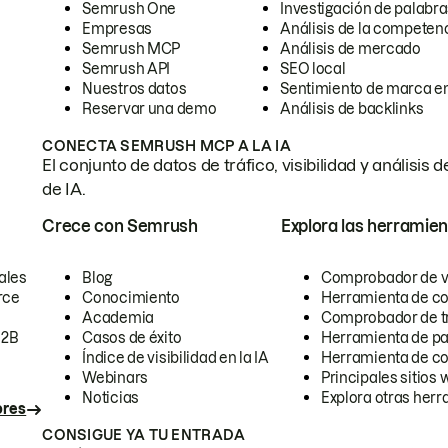
Semrush One
Investigación de palabra
Empresas
Análisis de la competen
Semrush MCP
Análisis de mercado
Semrush API
SEO local
Nuestros datos
Sentimiento de marca en
Reservar una demo
Análisis de backlinks
CONECTA SEMRUSH MCP A LA IA
El conjunto de datos de tráfico, visibilidad y anális
de IA.
Crece con Semrush
Explora las herramien
ales
Blog
Comprobador de vis
rce
Conocimiento
Herramienta de c
Academia
Comprobador de trá
B2B
Casos de éxito
Herramienta de pa
Índice de visibilidad en la IA
Herramienta de c
Webinars
Principales sitios 
Noticias
Explora otras herr
ores
CONSIGUE YA TU ENTRADA