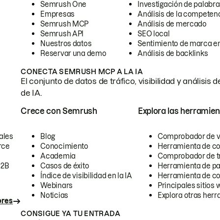
Semrush One
Investigación de palabra
Empresas
Análisis de la competen
Semrush MCP
Análisis de mercado
Semrush API
SEO local
Nuestros datos
Sentimiento de marca en
Reservar una demo
Análisis de backlinks
CONECTA SEMRUSH MCP A LA IA
El conjunto de datos de tráfico, visibilidad y anális
de IA.
Crece con Semrush
Explora las herramien
ales
Blog
Comprobador de vis
rce
Conocimiento
Herramienta de c
Academia
Comprobador de trá
B2B
Casos de éxito
Herramienta de pa
Índice de visibilidad en la IA
Herramienta de c
Webinars
Principales sitios 
Noticias
Explora otras herr
ores
CONSIGUE YA TU ENTRADA