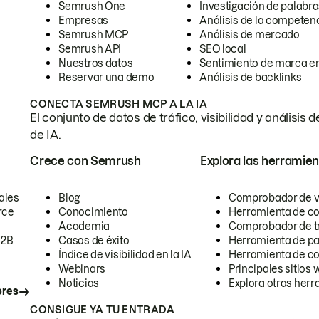
Semrush One
Investigación de palabra
Empresas
Análisis de la competen
Semrush MCP
Análisis de mercado
Semrush API
SEO local
Nuestros datos
Sentimiento de marca en
Reservar una demo
Análisis de backlinks
CONECTA SEMRUSH MCP A LA IA
El conjunto de datos de tráfico, visibilidad y anális
de IA.
Crece con Semrush
Explora las herramien
ales
Blog
Comprobador de vis
rce
Conocimiento
Herramienta de c
Academia
Comprobador de trá
B2B
Casos de éxito
Herramienta de pa
Índice de visibilidad en la IA
Herramienta de c
Webinars
Principales sitios 
Noticias
Explora otras herr
ores
CONSIGUE YA TU ENTRADA