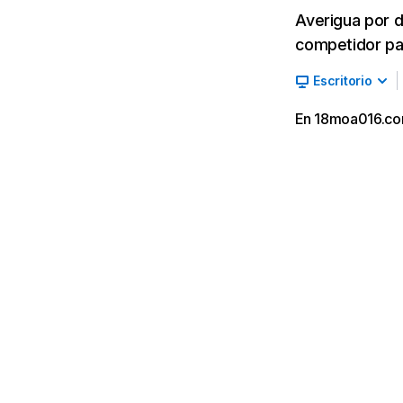
Averigua por d
competidor par
Escritorio
En 18moa016.com,