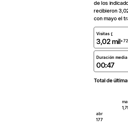
de los indicad
recibieron 3,0
con mayo el t
Visitas
3,02 mil
+72
Duración media d
00:47
Total de últim
ma
1,7
abr
177