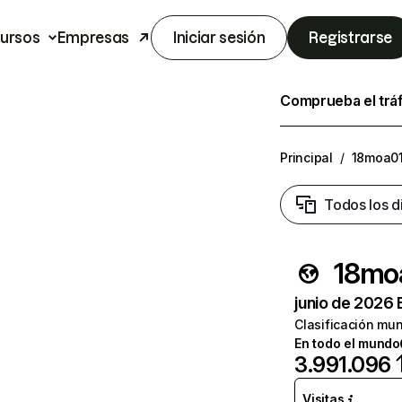
ursos
Empresas
Iniciar sesión
Registrarse
Comprueba el trá
Principal
/
18moa0
Todos los d
18mo
junio de 2026 
Clasificación mun
En todo el mundo
3.991.096
Visitas