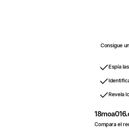
Consigue un
Espía la
Identifi
Revela l
18moa016
Compara el re