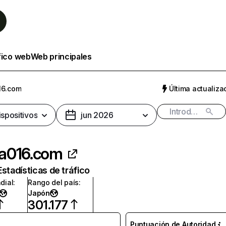
fico web
Web principales
16.com
Última actualizac
ispositivos
jun 2026
a016.com
Estadísticas de tráfico
dial
:
Rango del país
:
Japón
301.177
Puntuación de Autoridad