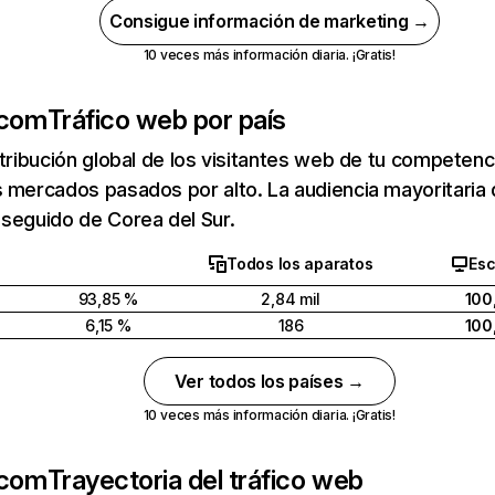
Consigue información de marketing →
10 veces más información diaria. ¡Gratis!
.com
Tráfico web por país
stribución global de los visitantes web de tu competen
s mercados pasados por alto. La audiencia mayoritari
seguido de Corea del Sur.
Todos los aparatos
Esc
93,85 %
2,84 mil
100
6,15 %
186
100
Ver todos los países →
10 veces más información diaria. ¡Gratis!
.com
Trayectoria del tráfico web