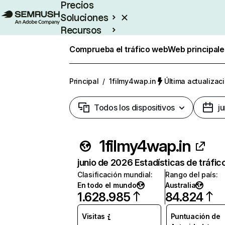
Precios
Soluciones
Recursos
Empresas
Comprueba el tráfico web
Web principale
Principal
/
1filmy4wap.in
Última actualizaci
Todos los dispositivos
j
1filmy4wap.in
junio de 2026 Estadísticas de tráfic
Clasificación mundial
:
Rango del país
:
En todo el mundo
Australia
1.628.985
84.824
Visitas
Puntuación de