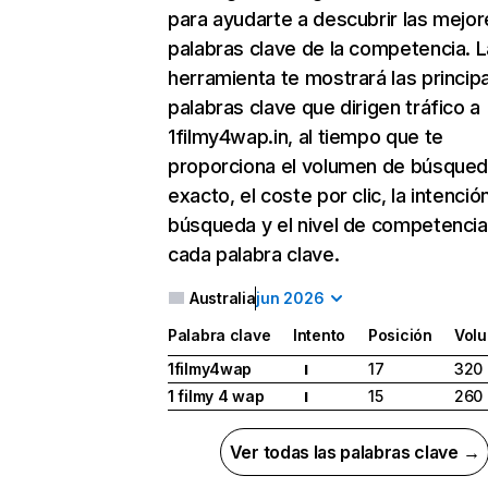
para ayudarte a descubrir las mejor
palabras clave de la competencia. L
herramienta te mostrará las princip
palabras clave que dirigen tráfico a
1filmy4wap.in, al tiempo que te
proporciona el volumen de búsque
exacto, el coste por clic, la intenció
búsqueda y el nivel de competencia
cada palabra clave.
Australia
jun 2026
Palabra clave
Intento
Posición
Vol
1filmy4wap
17
320
I
1 filmy 4 wap
15
260
I
Ver todas las palabras clave →