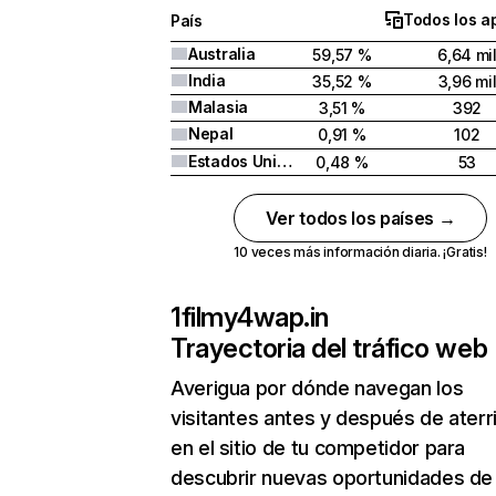
Todos los a
País
Australia
59,57 %
6,64 mi
India
35,52 %
3,96 mi
Malasia
3,51 %
392
Nepal
0,91 %
102
Estados Unidos
0,48 %
53
Ver todos los países →
10 veces más información diaria. ¡Gratis!
1filmy4wap.in
Trayectoria del tráfico web
Averigua por dónde navegan los
visitantes antes y después de aterr
en el sitio de tu competidor para
descubrir nuevas oportunidades de