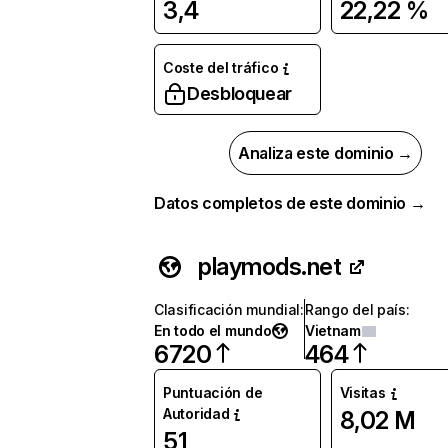
3,4
22,22 %
Coste del tráfico
Desbloquear
Analiza este dominio →
Datos completos de este dominio →
playmods.net
Clasificación mundial
:
Rango del país
:
En todo el mundo
Vietnam
6720
464
Puntuación de
Visitas
Autoridad
8,02 M
51