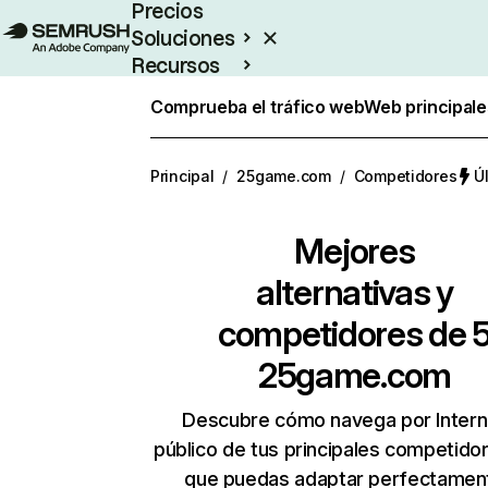
Precios
Soluciones
Recursos
Empresas
Comprueba el tráfico web
Web principale
Principal
/
25game.com
/
Competidores
Ú
Mejores
alternativas y
competidores de 
25game.com
Descubre cómo navega por Intern
público de tus principales competido
que puedas adaptar perfectament