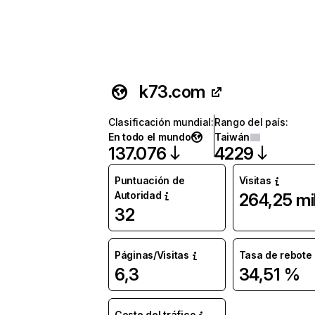
k73.com
Clasificación mundial
:
Rango del país
:
En todo el mundo
Taiwán
137.076
4229
Puntuación de
Visitas
Autoridad
264,25 mi
32
Páginas/Visitas
Tasa de rebote
6,3
34,51 %
Coste del tráfico