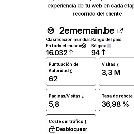
experiencia de tu web en cada eta
recorrido del cliente
2ememain.be
Clasificación mundial
:
Rango del país
:
En todo el mundo
Bélgica
16.032
94
Puntuación de
Visitas
Autoridad
3,3 M
62
Páginas/Visitas
Tasa de rebote
5,8
36,98 %
Coste del tráfico
Desbloquear