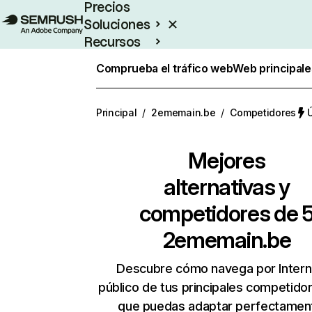
Precios
Soluciones
Recursos
Empresas
Comprueba el tráfico web
Web principale
Principal
/
2ememain.be
/
Competidores
Ú
Mejores
alternativas y
competidores de 
2ememain.be
Descubre cómo navega por Intern
público de tus principales competido
que puedas adaptar perfectament