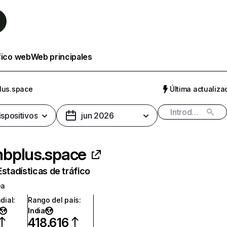
fico web
Web principales
lus.space
Última actualizac
ispositivos
jun 2026
bplus.space
Estadísticas de tráfico
ea
dial
:
Rango del país
:
India
418.616