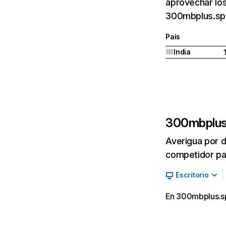
aprovechar los
300mbplus.spa
País
India
300mbplus
Averigua por d
competidor par
Escritorio
En 300mbplus.spa