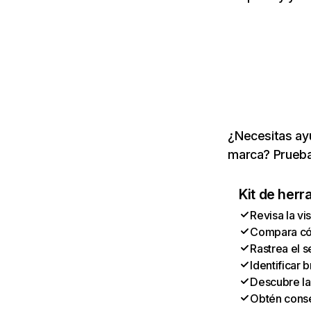
¿Necesitas ayu
marca? Prueba
Kit de herr
Revisa la vi
Compara cóm
Rastrea el s
Identificar
Descubre la
Obtén conse