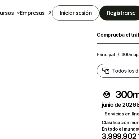
ursos
Empresas
Iniciar sesión
Registrarse
Comprueba el trá
Principal
/
300mbp
Todos los d
300m
junio de 2026 
Servicios en lín
Clasificación mun
En todo el mundo
3.999.902