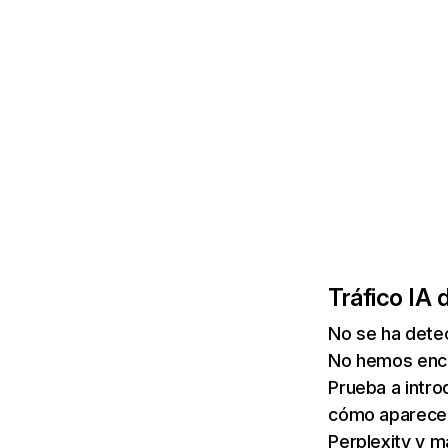
Tráfico IA 
No se ha dete
No hemos enco
Prueba a intro
cómo aparece 
Perplexity y m