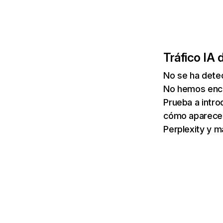
Tráfico IA 
No se ha detec
No hemos enco
Prueba a intro
cómo aparece 
Perplexity y m