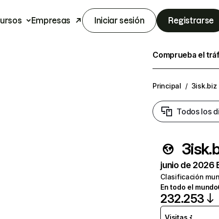
ursos
Empresas
Iniciar sesión
Registrarse
Comprueba el trá
Principal
/
3isk.biz
Todos los d
3isk.b
junio de 2026 
Clasificación mun
En todo el mundo
232.253
Visitas