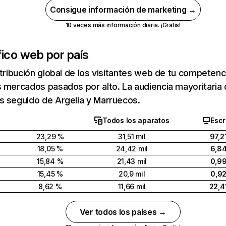
Consigue información de marketing →
10 veces más información diaria. ¡Gratis!
fico web por país
stribución global de los visitantes web de tu competen
 mercados pasados por alto. La audiencia mayoritaria 
s seguido de Argelia y Marruecos.
Todos los aparatos
Escr
23,29 %
31,51 mil
97,2
18,05 %
24,42 mil
6,8
15,84 %
21,43 mil
0,9
15,45 %
20,9 mil
0,9
8,62 %
11,66 mil
22,4
Ver todos los países →