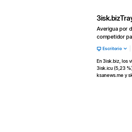
3isk.biz
Tra
Averigua por d
competidor par
Escritorio
En 3isk.biz, los
3isk.icu (5,23 %)
ksanews.me y sk