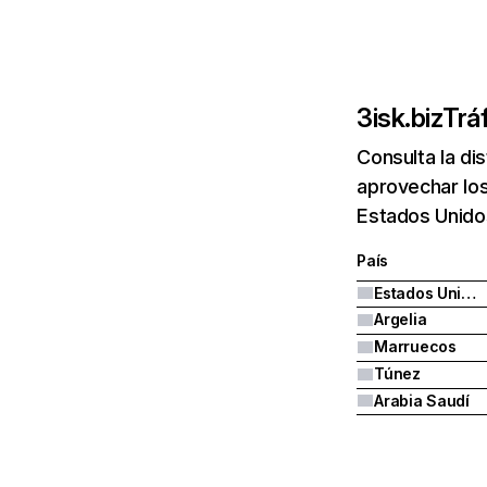
3isk.biz
Trá
Consulta la di
aprovechar los
Estados Unido
País
Estados Unidos
Argelia
Marruecos
Túnez
Arabia Saudí