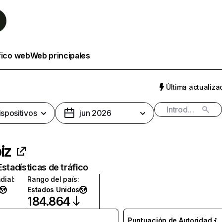
fico web
Web principales
Última actualizac
ispositivos
jun 2026
iz
Estadísticas de tráfico
dial
:
Rango del país
:
Estados Unidos
184.864
Puntuación de Autoridad