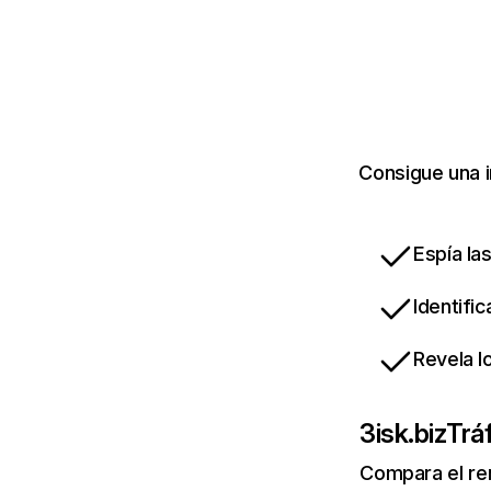
Consigue una i
Espía la
Identifi
Revela l
3isk.biz
Tráf
Compara el re