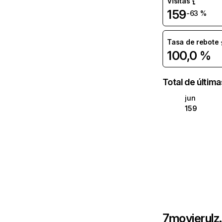
Visitas
159
-63 %
Tasa de rebote
100,0 %
Total de últim
jun
159
7movierulz