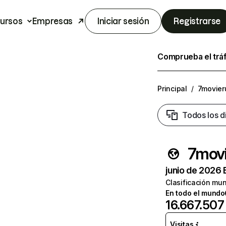
ursos
Empresas
Iniciar sesión
Registrarse
Comprueba el trá
Principal
/
7movier
Todos los d
7movi
junio de 2026 
Clasificación mun
En todo el mundo
16.667.507
Visitas