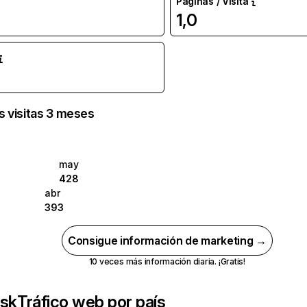
Páginas / Visita
1,0
as visitas 3 meses
may
428
abr
393
Consigue información de marketing →
10 veces más información diaria. ¡Gratis!
.sk
Tráfico web por país