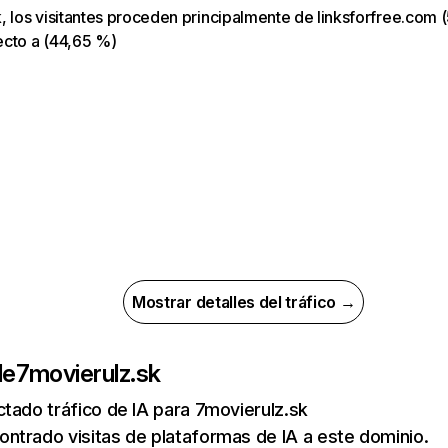
, los visitantes proceden principalmente de linksforfree.com (
ecto a (44,65 %)
Mostrar detalles del tráfico →
de
7movierulz.sk
tado tráfico de IA para 7movierulz.sk
ntrado visitas de plataformas de IA a este dominio.