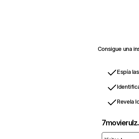
Consigue una in
Espía la
Identifi
Revela l
7movierulz