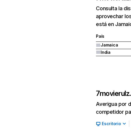
Consulta la di
aprovechar los
está en Jamaic
País
Jamaica
India
7movierulz
Averigua por d
competidor par
Escritorio