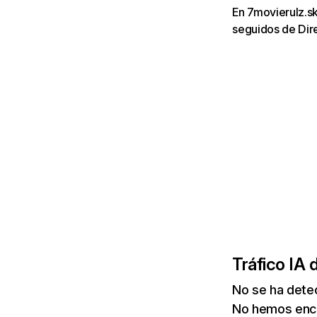
En 7movierulz.sk
seguidos de Dir
Tráfico IA 
No se ha detec
No hemos enco