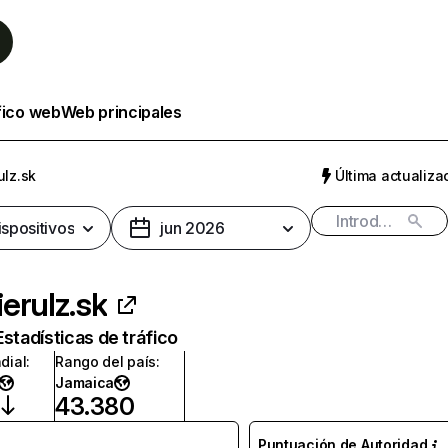
fico web
Web principales
ulz.sk
Última actualizac
ispositivos
jun 2026
erulz.sk
Estadísticas de tráfico
dial
:
Rango del país
:
Jamaica
43.380
Puntuación de Autoridad