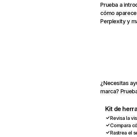
Prueba a intro
cómo aparece 
Perplexity y m
¿Necesitas ayu
marca? Prueba
Kit de herr
Revisa la vi
Compara cóm
Rastrea el s