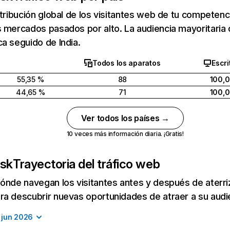
stribución global de los visitantes web de tu competen
 mercados pasados por alto. La audiencia mayoritaria 
a seguido de India.
Todos los aparatos
Escri
55,35 %
88
100,
44,65 %
71
100,
Ver todos los países →
10 veces más información diaria. ¡Gratis!
.sk
Trayectoria del tráfico web
ónde navegan los visitantes antes y después de aterriza
a descubrir nuevas oportunidades de atraer a su audi
jun 2026