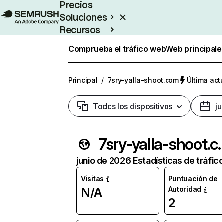
Precios
Soluciones
Recursos
Empresas
Comprueba el tráfico web
Web principale
Principal
/
7sry-yalla-shoot.com
Última act
Todos los dispositivos
j
7sry-yal
junio de 2026 Estadísticas de tráfic
Visitas
Puntuación de
Autoridad
N/A
2