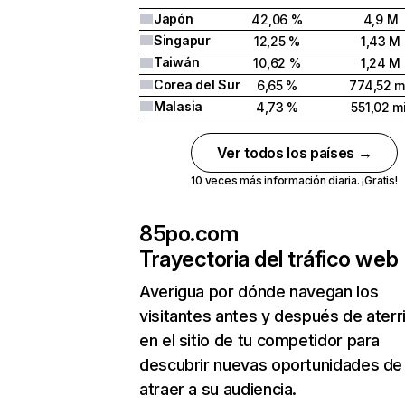
Japón
42,06 %
4,9 M
Singapur
12,25 %
1,43 M
Taiwán
10,62 %
1,24 M
Corea del Sur
6,65 %
774,52 m
Malasia
4,73 %
551,02 mi
Ver todos los países →
10 veces más información diaria. ¡Gratis!
85po.com
Trayectoria del tráfico web
Averigua por dónde navegan los
visitantes antes y después de aterr
en el sitio de tu competidor para
descubrir nuevas oportunidades de
atraer a su audiencia.