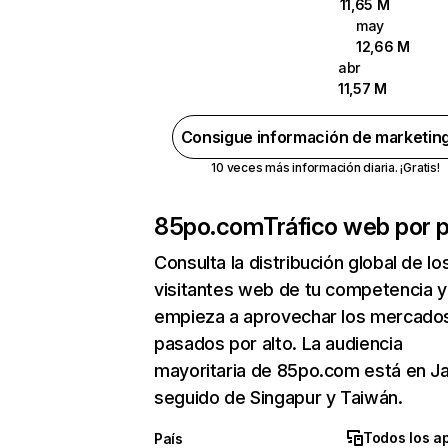
11,65 M
may
12,66 M
abr
11,57 M
Consigue información de marketin
10 veces más información diaria. ¡Gratis!
85po.com
Tráfico web por p
Consulta la distribución global de lo
visitantes web de tu competencia y
empieza a aprovechar los mercado
pasados por alto. La audiencia
mayoritaria de 85po.com está en J
seguido de Singapur y Taiwán.
Todos los a
País