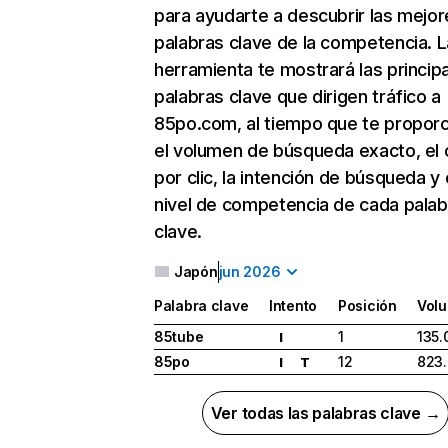
para ayudarte a descubrir las mejor
palabras clave de la competencia. L
herramienta te mostrará las princip
palabras clave que dirigen tráfico a
85po.com, al tiempo que te propor
el volumen de búsqueda exacto, el 
por clic, la intención de búsqueda y 
nivel de competencia de cada palab
clave.
Japón
jun 2026
Palabra clave
Intento
Posición
Vol
85tube
1
135.
I
85po
12
823
I
T
Ver todas las palabras clave →