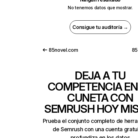
No tenemos datos que mostrar.
Consigue tu auditoría →
85novel.com
85
DEJA A TU
COMPETENCIA EN
CUNETA CON
SEMRUSH HOY MI
Prueba el conjunto completo de herr
de Semrush con una cuenta gratui
profundiza en los datos