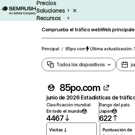
Precios
Soluciones
Recursos
Empresas
Comprueba el tráfico web
Web principale
Principal
/
85po.com
Última actualización: 
Todos los dispositivos
j
85po.com
junio de 2026 Estadísticas de tráfic
Clasificación mundial
:
Rango del país
:
En todo el mundo
Japón
4467
622
Visitas
Puntuación de