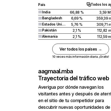
Todos los a
País
India
66,88 %
3,59 M
Bangladesh
6,69 %
359,39 m
Estados Unidos
5,76 %
309,71 m
Pakistán
2,1 %
112,82 m
Alemania
2,1 %
112,59 m
Ver todos los países →
10 veces más información diaria. ¡Gratis!
aagmaal.mba
Trayectoria del tráfico web
Averigua por dónde navegan los
visitantes antes y después de aterr
en el sitio de tu competidor para
descubrir nuevas oportunidades de