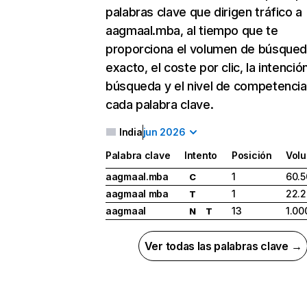
palabras clave que dirigen tráfico a
aagmaal.mba, al tiempo que te
proporciona el volumen de búsque
exacto, el coste por clic, la intenció
búsqueda y el nivel de competencia
cada palabra clave.
India
jun 2026
Palabra clave
Intento
Posición
Vol
aagmaal.mba
1
60.5
C
aagmaal mba
1
22.
T
aagmaal
13
1.00
N
T
Ver todas las palabras clave →