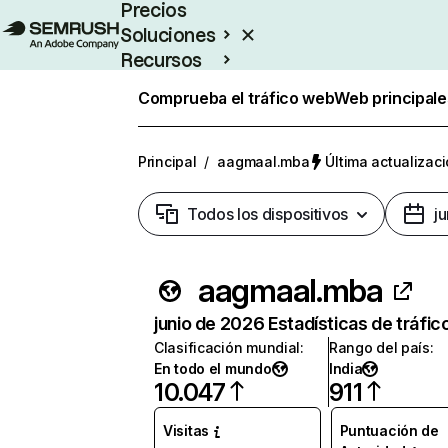
Precios
Soluciones
Recursos
Empresas
Comprueba el tráfico web
Web principale
Principal
/
aagmaal.mba
Última actualizaci
Todos los dispositivos
j
aagmaal.mba
junio de 2026 Estadísticas de tráfic
Clasificación mundial
:
Rango del país
:
En todo el mundo
India
10.047
911
Visitas
Puntuación de