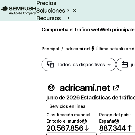
Precios
Soluciones
Recursos
Empresas
Comprueba el tráfico web
Web principale
Principal
/
adricami.net
Última actualizació
Todos los dispositivos
j
adricami.net
junio de 2026 Estadísticas de tráfic
Servicios en línea
Clasificación mundial
:
Rango del país
:
En todo el mundo
España
20.567.856
887.344