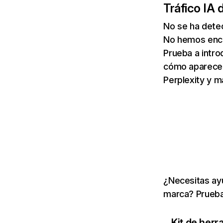
Tráfico IA 
No se ha detec
No hemos enco
Prueba a intro
cómo aparece 
Perplexity y m
¿Necesitas ayu
marca? Prueba
Kit de herr