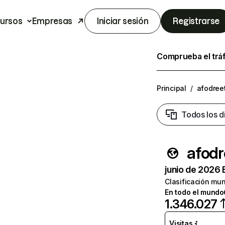
ursos
Empresas
Iniciar sesión
Registrarse
Comprueba el trá
Principal
/
afodree
Todos los d
afodr
junio de 2026 
Clasificación mun
En todo el mundo
1.346.027
Visitas