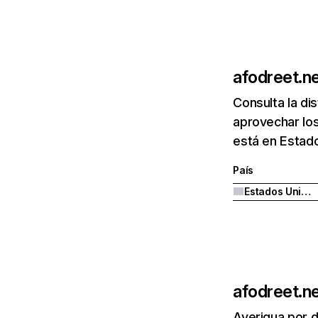
afodreet.n
Consulta la di
aprovechar los
está en Estad
País
Estados Unidos
afodreet.n
Averigua por d