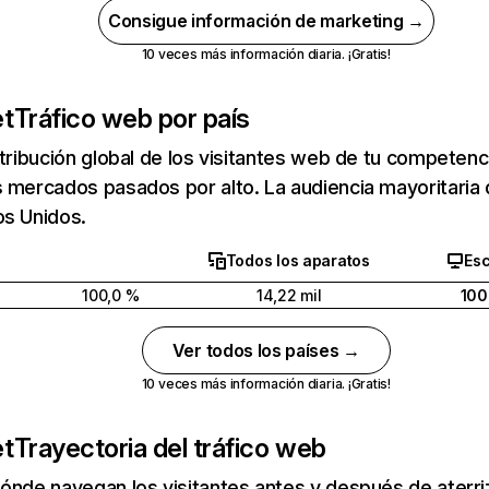
Consigue información de marketing →
10 veces más información diaria. ¡Gratis!
et
Tráfico web por país
stribución global de los visitantes web de tu competen
 mercados pasados por alto. La audiencia mayoritaria
os Unidos.
Todos los aparatos
Esc
100,0 %
14,22 mil
100
Ver todos los países →
10 veces más información diaria. ¡Gratis!
et
Trayectoria del tráfico web
ónde navegan los visitantes antes y después de aterriza