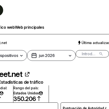
fico web
Web principales
t.net
Última actualizac
ispositivos
jun 2026
eet.net
Estadísticas de tráfico
dial
:
Rango del país
:
Estados Unidos
350.206
Puntuación de Autoridad