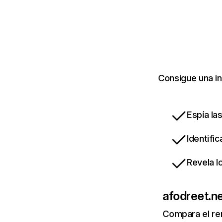
Consigue una in
Espía la
Identifi
Revela l
afodreet.n
Compara el re