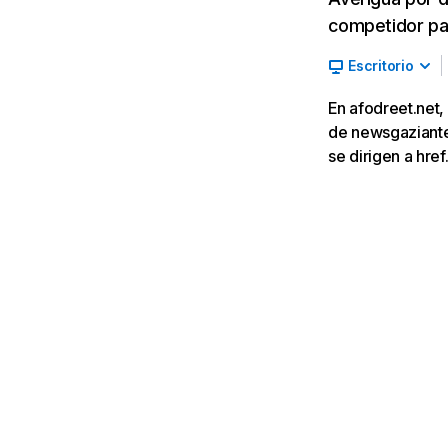
competidor par
Escritorio
En afodreet.net,
de newsgaziantep
se dirigen a href