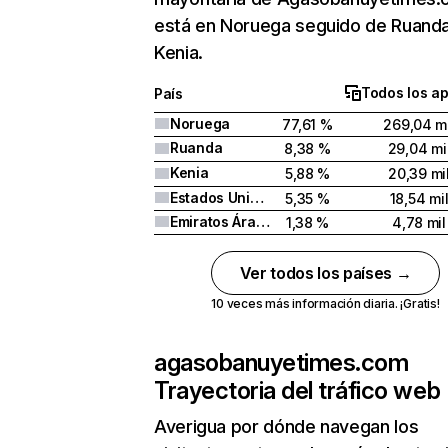
está en Noruega seguido de Ruanda
Kenia.
Todos los a
País
Noruega
77,61 %
269,04 mi
Ruanda
8,38 %
29,04 mi
Kenia
5,88 %
20,39 mi
Estados Unidos
5,35 %
18,54 mi
Emiratos Árabes Unidos
1,38 %
4,78 mil
Ver todos los países →
10 veces más información diaria. ¡Gratis!
agasobanuyetimes.com
Trayectoria del tráfico web
Averigua por dónde navegan los