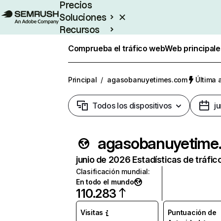
Precios
Soluciones
Recursos
Empresas
Comprueba el tráfico web
Web principale
Principal
/
agasobanuyetimes.com
Última 
Todos los dispositivos
j
agas
junio de 2026 Estadísticas de tráfic
Clasificación mundial
:
En todo el mundo
110.283
Visitas
Puntuación de