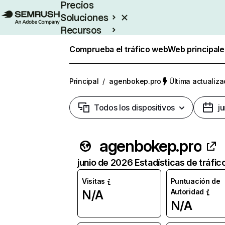
Precios
Soluciones
Recursos
Empresas
Comprueba el tráfico web
Web principale
Principal
/
agenbokep.pro
Última actualiza
Todos los dispositivos
j
agenbokep.pro
junio de 2026 Estadísticas de tráfic
Visitas
Puntuación de
Autoridad
N/A
N/A