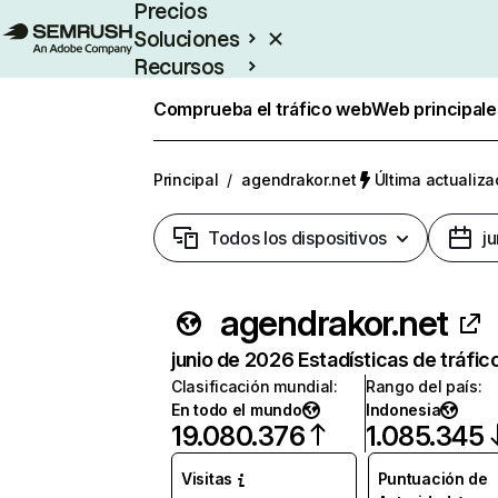
Precios
Soluciones
Recursos
Empresas
Comprueba el tráfico web
Web principale
Principal
/
agendrakor.net
Última actualiza
Todos los dispositivos
j
agendrakor.net
junio de 2026 Estadísticas de tráfic
Clasificación mundial
:
Rango del país
:
En todo el mundo
Indonesia
19.080.376
1.085.345
Visitas
Puntuación de