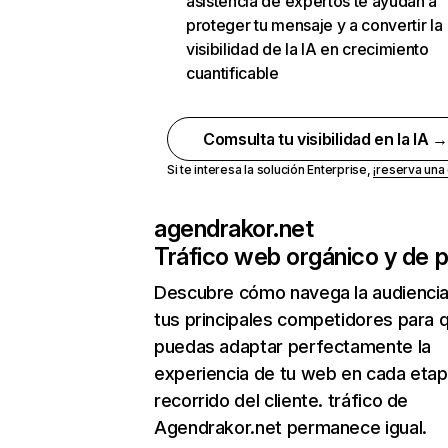
asistencia de expertos te ayudan a
proteger tu mensaje y a convertir la
visibilidad de la IA en crecimiento
cuantificable
Comsulta tu visibilidad en la IA 
Si te interesa la solución Enterprise,
¡reserva un
agendrakor.net
Tráfico web orgánico y de 
Descubre cómo navega la audienci
tus principales competidores para 
puedas adaptar perfectamente la
experiencia de tu web en cada etap
recorrido del cliente. tráfico de
Agendrakor.net permanece igual.