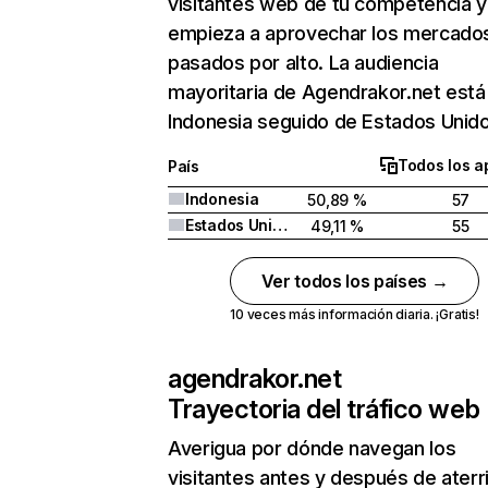
visitantes web de tu competencia y
empieza a aprovechar los mercado
pasados por alto. La audiencia
mayoritaria de Agendrakor.net está
Indonesia seguido de Estados Unido
Todos los a
País
Indonesia
50,89 %
57
Estados Unidos
49,11 %
55
Ver todos los países →
10 veces más información diaria. ¡Gratis!
agendrakor.net
Trayectoria del tráfico web
Averigua por dónde navegan los
visitantes antes y después de aterr