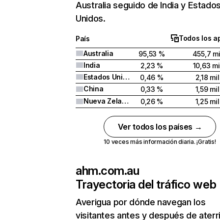
Australia seguido de India y Estado
Unidos.
Todos los a
País
Australia
95,53 %
455,7 mi
India
2,23 %
10,63 mi
Estados Unidos
0,46 %
2,18 mil
China
0,33 %
1,59 mil
Nueva Zelanda
0,26 %
1,25 mil
Ver todos los países →
10 veces más información diaria. ¡Gratis!
ahm.com.au
Trayectoria del tráfico web
Averigua por dónde navegan los
visitantes antes y después de aterr