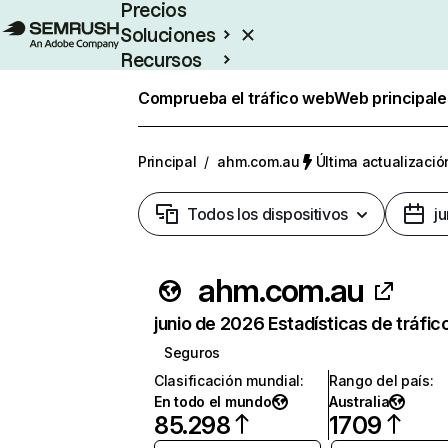
Precios
Soluciones
Recursos
Empresas
Comprueba el tráfico web
Web principale
Principal
/
ahm.com.au
Última actualizació
Todos los dispositivos
j
ahm.com.au
junio de 2026 Estadísticas de tráfic
Seguros
Clasificación mundial
:
Rango del país
:
En todo el mundo
Australia
85.298
1709