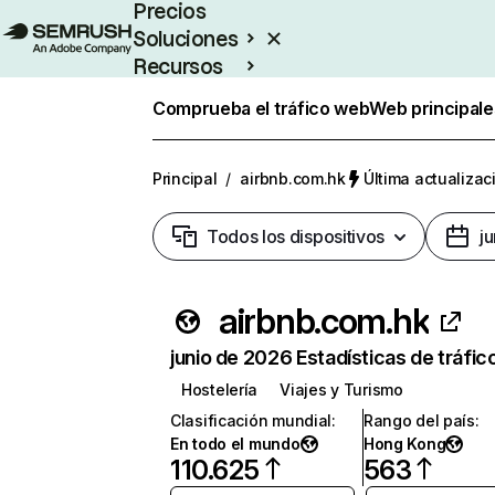
Precios
Soluciones
Recursos
Empresas
Comprueba el tráfico web
Web principale
Principal
/
airbnb.com.hk
Última actualizac
Todos los dispositivos
j
airbnb.com.hk
junio de 2026 Estadísticas de tráfic
Hostelería
Viajes y Turismo
Clasificación mundial
:
Rango del país
:
En todo el mundo
Hong Kong
110.625
563