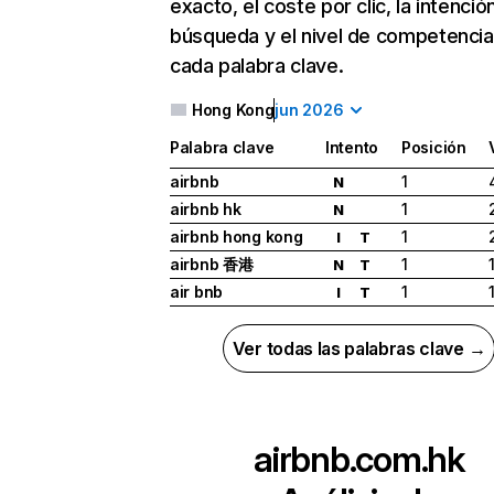
exacto, el coste por clic, la intenció
búsqueda y el nivel de competencia
cada palabra clave.
Hong Kong
jun 2026
Palabra clave
Intento
Posición
airbnb
1
N
airbnb hk
1
N
airbnb hong kong
1
I
T
airbnb 香港
1
N
T
air bnb
1
I
T
Ver todas las palabras clave →
airbnb.com.hk