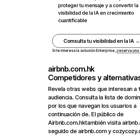
proteger tu mensaje y a convertir la
visibilidad de la IA en crecimiento
cuantificable
Comsulta tu visibilidad en la IA 
Si te interesa la solución Enterprise,
¡reserva un
airbnb.com.hk
Competidores y alternativa
Revela otras webs que interesan a 
audiencia. Consulta la lista de domi
por los que navegan los usuarios a
continuación de. El público de
Airbnb.com.hktambién visita airbnb.
seguido de airbnb.com y cozycozy