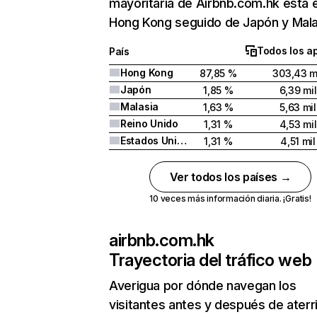
mayoritaria de Airbnb.com.hk está 
Hong Kong seguido de Japón y Mala
Todos los a
País
Hong Kong
87,85 %
303,43 m
Japón
1,85 %
6,39 mil
Malasia
1,63 %
5,63 mil
Reino Unido
1,31 %
4,53 mil
Estados Unidos
1,31 %
4,51 mil
Ver todos los países →
10 veces más información diaria. ¡Gratis!
airbnb.com.hk
Trayectoria del tráfico web
Averigua por dónde navegan los
visitantes antes y después de aterr