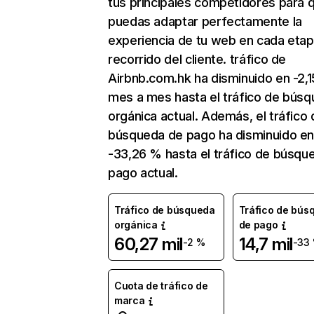
tus principales competidores para 
puedas adaptar perfectamente la
experiencia de tu web en cada etap
recorrido del cliente. tráfico de
Airbnb.com.hk ha disminuido en -2,
mes a mes hasta el tráfico de bús
orgánica actual. Además, el tráfico 
búsqueda de pago ha disminuido e
-33,26 % hasta el tráfico de búsqu
pago actual.
Tráfico de búsqueda
Tráfico de bús
orgánica
de pago
60,27 mil
14,7 mil
-2 %
-33
Cuota de tráfico de
marca