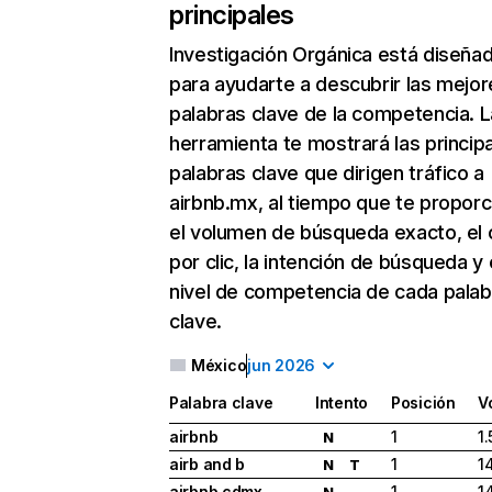
principales
Investigación Orgánica
está diseña
para ayudarte a descubrir las mejor
palabras clave de la competencia. L
herramienta te mostrará las princip
palabras clave que dirigen tráfico a
airbnb.mx, al tiempo que te proporc
el volumen de búsqueda exacto, el 
por clic, la intención de búsqueda y 
nivel de competencia de cada palab
clave.
México
jun 2026
Palabra clave
Intento
Posición
V
airbnb
1
1
N
airb and b
1
1
N
T
airbnb cdmx
1
1
N