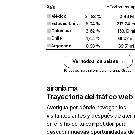
Todos los a
País
México
81,83 %
3,46 M
Estados Unidos
5,04 %
213,24 m
Colombia
3,62 %
153,19 mi
Chile
1,44 %
61,07 mi
Argentina
0,93 %
39,51 mi
Ver todos los países →
10 veces más información diaria. ¡Gratis!
airbnb.mx
Trayectoria del tráfico web
Averigua por dónde navegan los
visitantes antes y después de aterr
en el sitio de tu competidor para
descubrir nuevas oportunidades de