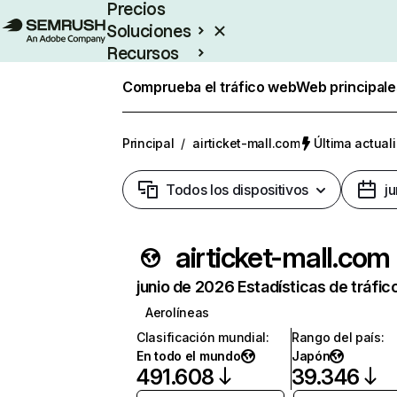
Precios
Soluciones
Recursos
Empresas
Comprueba el tráfico web
Web principale
Principal
/
airticket-mall.com
Última actuali
Todos los dispositivos
j
airticket-mall.com
junio de 2026 Estadísticas de tráfic
Aerolíneas
Clasificación mundial
:
Rango del país
:
En todo el mundo
Japón
491.608
39.346