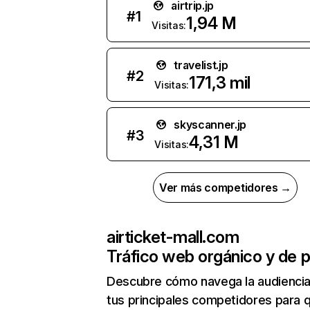
airtrip.jp
#
1
1,94 M
Visitas:
travelist.jp
#
2
171,3 mil
Visitas:
skyscanner.jp
#
3
4,31 M
Visitas:
Ver más competidores →
airticket-mall.com
Tráfico web orgánico y de 
Descubre cómo navega la audienci
tus principales competidores para 