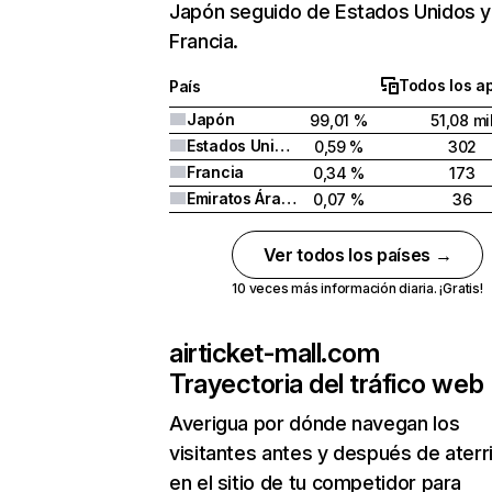
Japón seguido de Estados Unidos y
Francia.
Todos los a
País
Japón
99,01 %
51,08 mi
Estados Unidos
0,59 %
302
Francia
0,34 %
173
Emiratos Árabes Unidos
0,07 %
36
Ver todos los países →
10 veces más información diaria. ¡Gratis!
airticket-mall.com
Trayectoria del tráfico web
Averigua por dónde navegan los
visitantes antes y después de aterr
en el sitio de tu competidor para