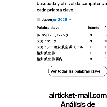
búsqueda y el nivel de competencia
cada palabra clave.
Japón
jun 2026
Palabra clave
Intento
P
jal マイレージ バンク
6
N
スカイマーク
1
N
スカイシー 格安 航空 券 モール
1
I
格安 航空 券
1
I
格安 航空 券 国内
8
C
Ver todas las palabras clave →
airticket-mall.com
Análisis de