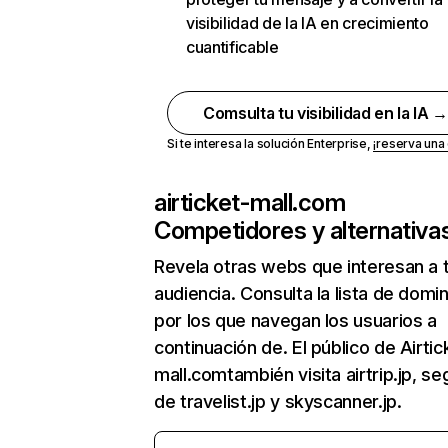
visibilidad de la IA en crecimiento
cuantificable
Comsulta tu visibilidad en la IA 
Si te interesa la solución Enterprise,
¡reserva un
airticket-mall.com
Competidores y alternativa
Revela otras webs que interesan a 
audiencia. Consulta la lista de domi
por los que navegan los usuarios a
continuación de. El público de Airtic
mall.comtambién visita airtrip.jp, se
de travelist.jp y skyscanner.jp.