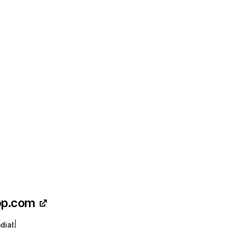
op.com
dial
: