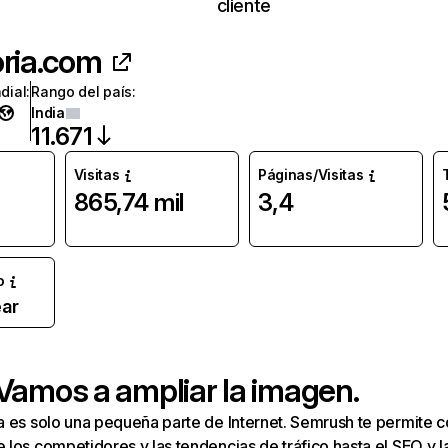
cliente
oria.com
dial
:
Rango del país
:
India
11.671
Visitas
Páginas/Visitas
865,74 mil
3,4
o
ar
 Vamos a ampliar la imagen.
a es solo una pequeña parte de Internet. Semrush te permite 
los competidores y las tendencias de tráfico hasta el SEO y la v