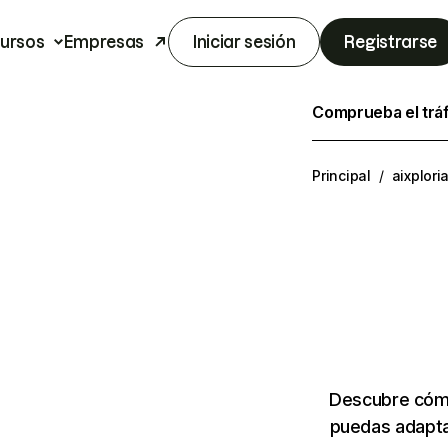
ursos
Empresas
Iniciar sesión
Registrarse
Comprueba el trá
Principal
/
aixplori
Descubre cómo
puedas adapta