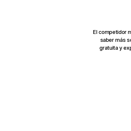
El competidor m
saber más so
gratuita y e