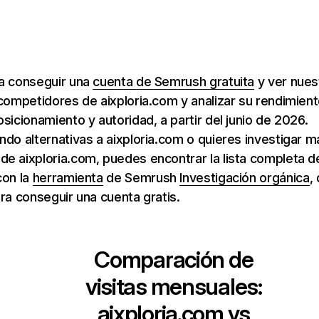
ra conseguir una
cuenta de Semrush gratuita
y ver nuest
 competidores de aixploria.com y analizar su rendimien
osicionamiento y autoridad, a partir del junio de 2026.
ndo alternativas a aixploria.com o quieres investigar m
e aixploria.com, puedes encontrar la lista completa d
con la
herramienta
de Semrush
Investigación orgánica
,
ara conseguir una cuenta gratis.
Comparación de
visitas mensuales:
aixploria.com
vs