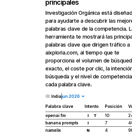
principales
Investigación Orgánica
está diseña
para ayudarte a descubrir las mejor
palabras clave de la competencia. L
herramienta te mostrará las princip
palabras clave que dirigen tráfico a
aixploria.com, al tiempo que te
proporciona el volumen de búsque
exacto, el coste por clic, la intenció
búsqueda y el nivel de competencia
cada palabra clave.
India
jun 2026
Palabra clave
Intento
Posición
V
openai fm
10
2
I
T
banana prompts
7
4
I
namelix
4
9
N