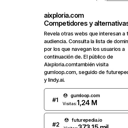
aixploria.com
Competidores y alternativa
Revela otras webs que interesan a 
audiencia. Consulta la lista de domi
por los que navegan los usuarios a
continuación de. El público de
Aixploria.comtambién visita
gumloop.com, seguido de futureped
y lindy.ai.
gumloop.com
#
1
1,24 M
Visitas:
futurepedia.io
#
2
373,15 mil