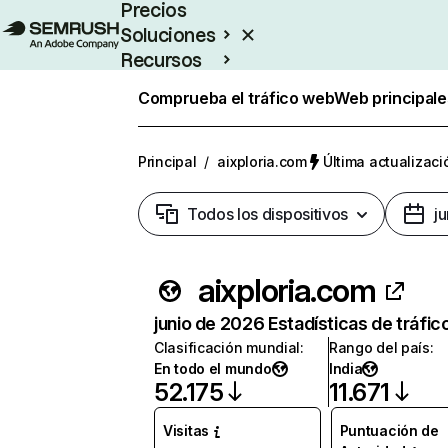
Precios
Soluciones
Recursos
Empresas
Comprueba el tráfico web
Web principale
Principal
/
aixploria.com
Última actualizaci
Todos los dispositivos
j
aixploria.com
junio de 2026 Estadísticas de tráfic
Clasificación mundial
:
Rango del país
:
En todo el mundo
India
52.175
11.671
Visitas
Puntuación de