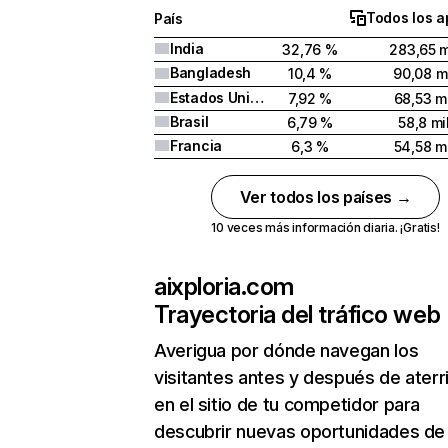
Todos los a
País
India
32,76 %
283,65 m
Bangladesh
10,4 %
90,08 mi
Estados Unidos
7,92 %
68,53 mi
Brasil
6,79 %
58,8 mi
Francia
6,3 %
54,58 mi
Ver todos los países →
10 veces más información diaria. ¡Gratis!
aixploria.com
Trayectoria del tráfico web
Averigua por dónde navegan los
visitantes antes y después de aterr
en el sitio de tu competidor para
descubrir nuevas oportunidades de