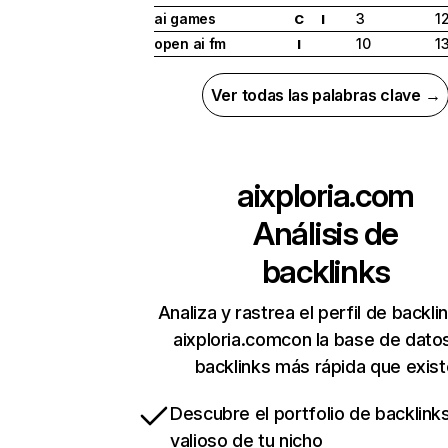
ai games
3
1
C
I
open ai fm
10
1
I
Ver todas las palabras clave →
aixploria.com
Análisis de
backlinks
Analiza y rastrea el perfil de backli
aixploria.comcon la base de dato
backlinks más rápida que exist
Descubre el portfolio de backlin
valioso de tu nicho