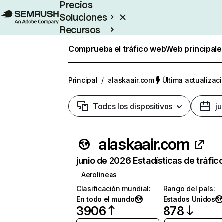
Precios
Soluciones
Recursos
Empresas
Comprueba el tráfico web
Web principale
Principal
/
alaskaair.com
Última actualizaci
Todos los dispositivos
j
alaskaair.com
junio de 2026 Estadísticas de tráfic
Aerolíneas
Clasificación mundial
:
Rango del país
:
En todo el mundo
Estados Unidos
3906
878