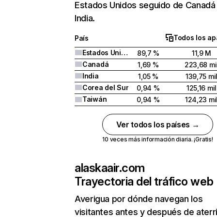
Estados Unidos seguido de Canadá
India.
Todos los ap
País
Estados Unidos
89,7 %
11,9 M
Canadá
1,69 %
223,68 mi
India
1,05 %
139,75 mi
Corea del Sur
0,94 %
125,16 mil
Taiwán
0,94 %
124,23 mi
Ver todos los países →
10 veces más información diaria. ¡Gratis!
alaskaair.com
Trayectoria del tráfico web
Averigua por dónde navegan los
visitantes antes y después de aterr