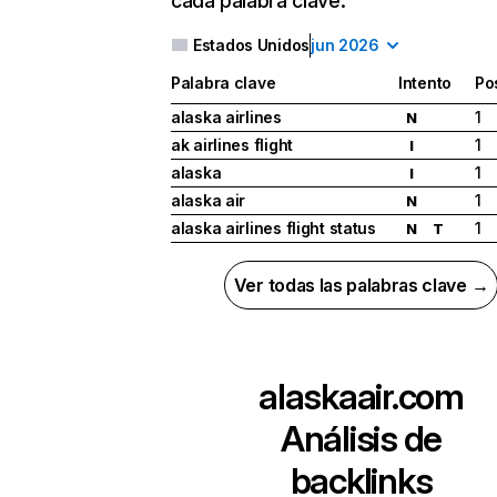
cada palabra clave.
Estados Unidos
jun 2026
Palabra clave
Intento
Po
alaska airlines
1
N
ak airlines flight
1
I
alaska
1
I
alaska air
1
N
alaska airlines flight status
1
N
T
Ver todas las palabras clave →
alaskaair.com
Análisis de
backlinks