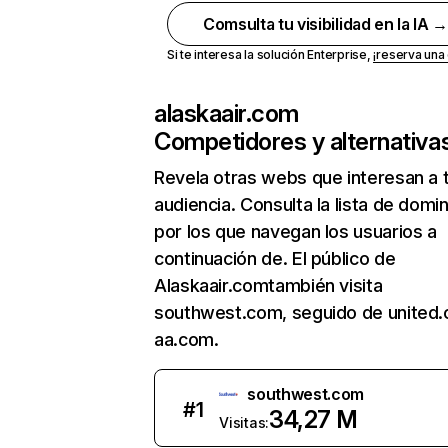
Comsulta tu visibilidad en la IA 
Si te interesa la solución Enterprise,
¡reserva un
alaskaair.com
Competidores y alternativa
Revela otras webs que interesan a 
audiencia. Consulta la lista de domi
por los que navegan los usuarios a
continuación de. El público de
Alaskaair.comtambién visita
southwest.com, seguido de united
aa.com.
southwest.com
#
1
34,27 M
Visitas: