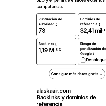
SEO y el perfil de enlaces externos
competencia.
Puntuación de
Dominios de
Autoridad
referencia
73
32,41 mil
-1
Backlinks
Riesgo de
penalización d
1,19 M
-8 %
Google
Desbloqu
Consigue más datos gratis →
alaskaair.com
Backlinks y dominios de
referencia