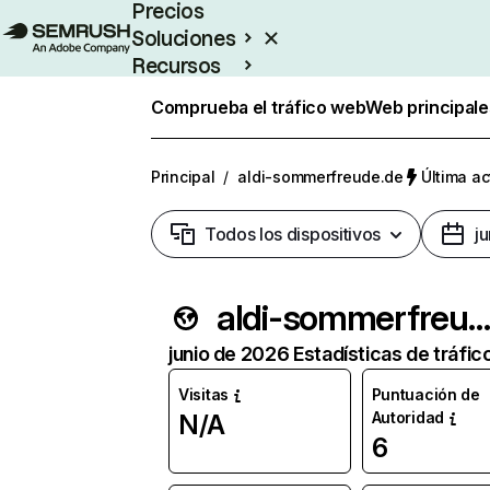
Precios
Soluciones
Recursos
Empresas
Comprueba el tráfico web
Web principale
Principal
/
aldi-sommerfreude.de
Última ac
Todos los dispositivos
j
aldi-sommerfreude.d
junio de 2026 Estadísticas de tráfic
Visitas
Puntuación de
Autoridad
N/A
6