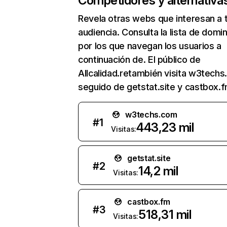
Competidores y alternativa
Revela otras webs que interesan a 
audiencia. Consulta la lista de domi
por los que navegan los usuarios a
continuación de. El público de
Allcalidad.retambién visita w3techs
seguido de getstat.site y castbox.f
w3techs.com
#
1
443,23 mil
Visitas:
getstat.site
#
2
14,2 mil
Visitas:
castbox.fm
#
3
518,31 mil
Visitas: