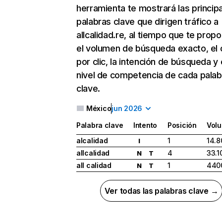
herramienta te mostrará las princip
palabras clave que dirigen tráfico a
allcalidad.re, al tiempo que te prop
el volumen de búsqueda exacto, el 
por clic, la intención de búsqueda y 
nivel de competencia de cada palab
clave.
México
jun 2026
Palabra clave
Intento
Posición
Vol
alcalidad
1
14.8
I
allcalidad
4
33.1
N
T
all calidad
1
440
N
T
Ver todas las palabras clave →