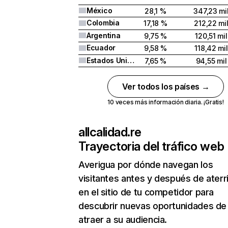
México
28,1 %
347,23 mi
Colombia
17,18 %
212,22 mi
Argentina
9,75 %
120,51 mil
Ecuador
9,58 %
118,42 mil
Estados Unidos
7,65 %
94,55 mil
Ver todos los países →
10 veces más información diaria. ¡Gratis!
allcalidad.re
Trayectoria del tráfico web
Averigua por dónde navegan los
visitantes antes y después de aterr
en el sitio de tu competidor para
descubrir nuevas oportunidades de
atraer a su audiencia.