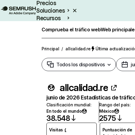
Precios
Soluciones
Recursos
Empresas
Comprueba el tráfico web
Web principale
Principal
/
allcalidad.re
Última actualizació
Todos los dispositivos
j
allcalidad.re
junio de 2026 Estadísticas de tráfic
Clasificación mundial
:
Rango del país
:
En todo el mundo
México
38.548
2575
Visitas
Puntuación de