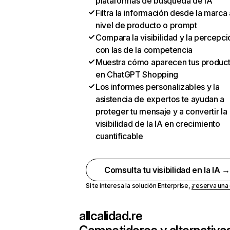
plataformas de búsqueda de IA
Filtra la información desde la marca 
nivel de producto o prompt
Compara la visibilidad y la percepci
con las de la competencia
Muestra cómo aparecen tus produc
en ChatGPT Shopping
Los informes personalizables y la
asistencia de expertos te ayudan a
proteger tu mensaje y a convertir la
visibilidad de la IA en crecimiento
cuantificable
Comsulta tu visibilidad en la IA 
Si te interesa la solución Enterprise,
¡reserva un
allcalidad.re