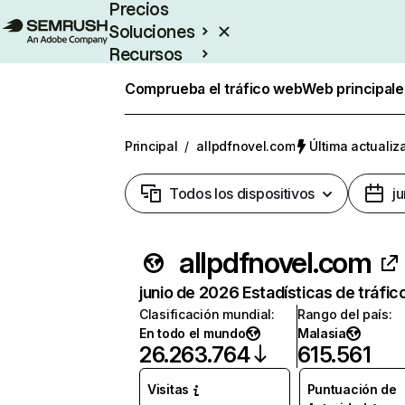
Precios
Soluciones
Recursos
Empresas
Comprueba el tráfico web
Web principale
Principal
/
allpdfnovel.com
Última actualiz
Todos los dispositivos
j
allpdfnovel.com
junio de 2026 Estadísticas de tráfic
Clasificación mundial
:
Rango del país
:
En todo el mundo
Malasia
26.263.764
615.561
Visitas
Puntuación de