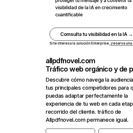
proteger tu mensaje y a convertir la
visibilidad de la IA en crecimiento
cuantificable
Comsulta tu visibilidad en la IA 
Si te interesa la solución Enterprise,
¡reserva un
allpdfnovel.com
Tráfico web orgánico y de 
Descubre cómo navega la audienci
tus principales competidores para 
puedas adaptar perfectamente la
experiencia de tu web en cada etap
recorrido del cliente. tráfico de
Allpdfnovel.com permanece igual.