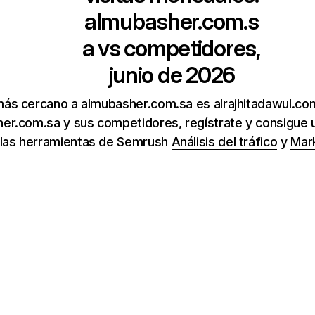
almubasher.com.s
a
vs competidores,
junio de 2026
más cercano a almubasher.com.sa es alrajhitadawul.co
er.com.sa y sus competidores, regístrate y consigue u
 las herramientas de Semrush
Análisis del tráfico
y
Mar