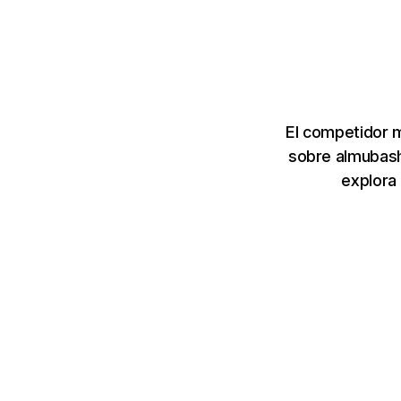
El competidor 
sobre almubash
explora