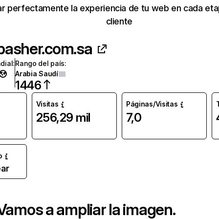
r perfectamente la experiencia de tu web en cada etap
cliente
basher.com.sa
dial
:
Rango del país
:
Arabia Saudí
1446
Visitas
Páginas/Visitas
256,29 mil
7,0
o
ar
 Vamos a ampliar la imagen.