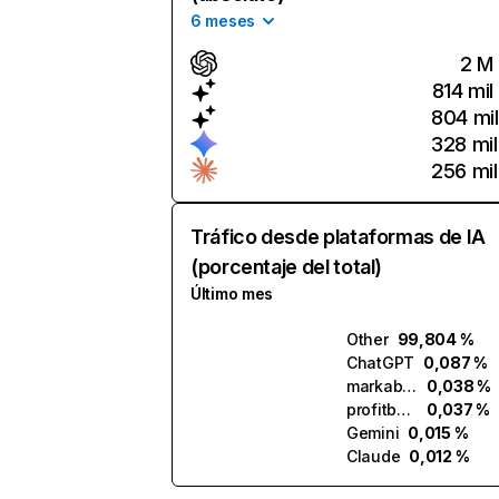
6 meses
2 M
814 mil
804 mil
328 mil
256 mil
Tráfico desde plataformas de IA
(porcentaje del total)
Último mes
Other
99,804 %
ChatGPT
0,087 %
markable.ai
0,038 %
profitbuddy.ai
0,037 %
Gemini
0,015 %
Claude
0,012 %