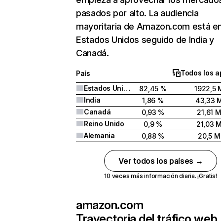
pasados por alto. La audiencia
mayoritaria de Amazon.com está e
Estados Unidos seguido de India y
Canadá.
Todos los a
País
Estados Unidos
82,45 %
1922,5 
India
1,86 %
43,33 
Canadá
0,93 %
21,61 
Reino Unido
0,9 %
21,03 
Alemania
0,88 %
20,5 M
Ver todos los países →
10 veces más información diaria. ¡Gratis!
amazon.com
Trayectoria del tráfico web