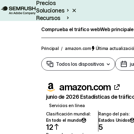
Precios
Soluciones
Recursos
Empresas
Comprueba el tráfico web
Web principale
Principal
/
amazon.com
Última actualizació
Todos los dispositivos
j
amazon.com
junio de 2026 Estadísticas de tráfic
Servicios en línea
Clasificación mundial
:
Rango del país
:
En todo el mundo
Estados Unidos
12
5