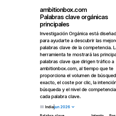
ambitionbox.com
Palabras clave orgánicas
principales
Investigación Orgánica
está diseña
para ayudarte a descubrir las mejor
palabras clave de la competencia. L
herramienta te mostrará las princip
palabras clave que dirigen tráfico a
ambitionbox.com, al tiempo que te
proporciona el volumen de búsque
exacto, el coste por clic, la intenció
búsqueda y el nivel de competencia
cada palabra clave.
India
jun 2026
Palabra clave
Intento
Pos