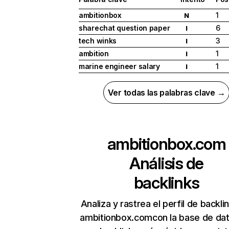
ambitionbox
1
N
sharechat question paper
6
I
tech winks
3
I
ambition
1
I
marine engineer salary
1
I
Ver todas las palabras clave →
ambitionbox.com
Análisis de
backlinks
Analiza y rastrea el perfil de backli
ambitionbox.comcon la base de da