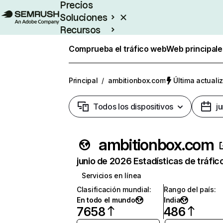
Precios
Soluciones
Recursos
Empresas
Comprueba el tráfico web
Web principale
Principal
/
ambitionbox.com
Última actuali
Todos los dispositivos
j
ambitionbox.com
junio de 2026 Estadísticas de tráfic
Servicios en línea
Clasificación mundial
:
Rango del país
:
En todo el mundo
India
7658
486