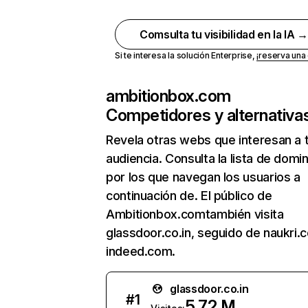
Comsulta tu visibilidad en la IA 
Si te interesa la solución Enterprise,
¡reserva un
ambitionbox.com
Competidores y alternativa
Revela otras webs que interesan a 
audiencia. Consulta la lista de domi
por los que navegan los usuarios a
continuación de. El público de
Ambitionbox.comtambién visita
glassdoor.co.in, seguido de naukri.
indeed.com.
glassdoor.co.in
#
1
5,72 M