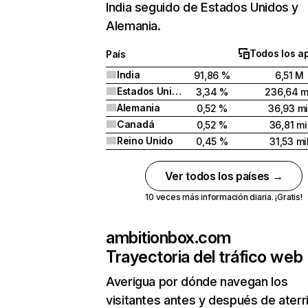
India seguido de Estados Unidos y
Alemania.
Todos los a
País
India
91,86 %
6,51 M
Estados Unidos
3,34 %
236,64 m
Alemania
0,52 %
36,93 mi
Canadá
0,52 %
36,81 mi
Reino Unido
0,45 %
31,53 mi
Ver todos los países →
10 veces más información diaria. ¡Gratis!
ambitionbox.com
Trayectoria del tráfico web
Averigua por dónde navegan los
visitantes antes y después de aterr