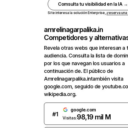
Comsulta tu visibilidad en la IA 
Si te interesa la solución Enterprise,
¡reserva un
amrelinagarpalika.in
Competidores y alternativa
Revela otras webs que interesan a 
audiencia. Consulta la lista de domi
por los que navegan los usuarios a
continuación de. El público de
Amrelinagarpalika.intambién visita
google.com, seguido de youtube.c
wikipedia.org.
google.com
#
1
98,19 mil M
Visitas: