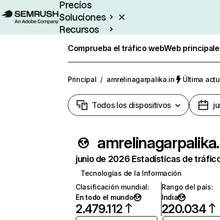
Precios
Soluciones
Recursos
Empresas
Comprueba el tráfico web
Web principale
Principal
/
amrelinagarpalika.in
Última actu
Todos los dispositivos
j
amrelin
junio de 2026 Estadísticas de tráfic
Tecnologías de la Información
Clasificación mundial
:
Rango del país
:
En todo el mundo
India
2.479.112
220.034