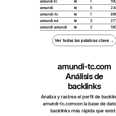
amundi tc
1
19
N
amundi
5
24
N
amundi-tc
1
88
N
amundi ee
3
27.
N
amundi amundi
2
19
N
Ver todas las palabras clave →
amundi-tc.com
Análisis de
backlinks
Analiza y rastrea el perfil de backli
amundi-tc.comcon la base de dat
backlinks más rápida que exist