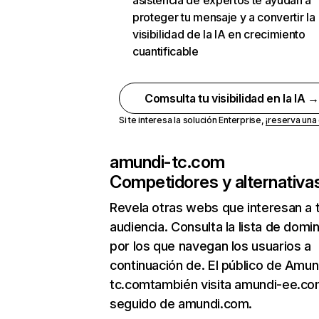
asistencia de expertos te ayudan a
proteger tu mensaje y a convertir la
visibilidad de la IA en crecimiento
cuantificable
Comsulta tu visibilidad en la IA 
Si te interesa la solución Enterprise,
¡reserva un
amundi-tc.com
Competidores y alternativa
Revela otras webs que interesan a 
audiencia. Consulta la lista de domi
por los que navegan los usuarios a
continuación de. El público de Amun
tc.comtambién visita amundi-ee.co
seguido de amundi.com.