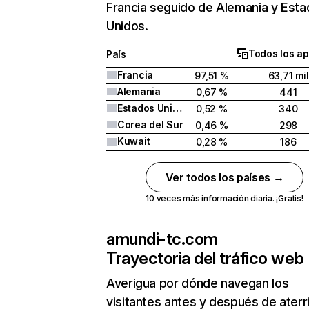
Francia seguido de Alemania y Est
Unidos.
Todos los ap
País
Francia
97,51 %
63,71 mil
Alemania
0,67 %
441
Estados Unidos
0,52 %
340
Corea del Sur
0,46 %
298
Kuwait
0,28 %
186
Ver todos los países →
10 veces más información diaria. ¡Gratis!
amundi-tc.com
Trayectoria del tráfico web
Averigua por dónde navegan los
visitantes antes y después de aterr