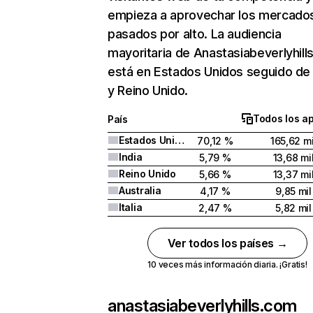
empieza a aprovechar los mercado
pasados por alto. La audiencia
mayoritaria de Anastasiabeverlyhill
está en Estados Unidos seguido de 
y Reino Unido.
Todos los a
País
Estados Unidos
70,12 %
165,62 mi
India
5,79 %
13,68 mi
Reino Unido
5,66 %
13,37 mi
Australia
4,17 %
9,85 mil
Italia
2,47 %
5,82 mil
Ver todos los países →
10 veces más información diaria. ¡Gratis!
anastasiabeverlyhills.com