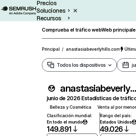
Precios
Soluciones
Recursos
Empresas
Comprueba el tráfico web
Web principale
Principal
/
anastasiabeverlyhills.com
Últim
Todos los dispositivos
j
anastasiabeverlyhills.c
junio de 2026 Estadísticas de tráfic
Belleza y Cosmética
Venta al por meno
Clasificación mundial
:
Rango del país
:
En todo el mundo
Estados Unidos
149.891
49.026