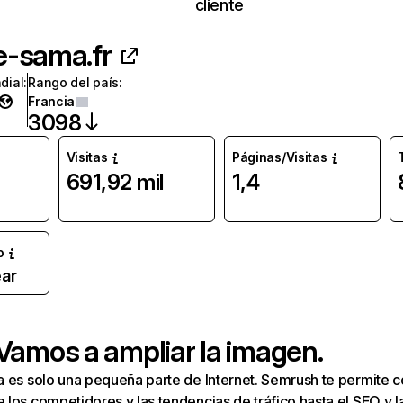
cliente
e-sama.fr
dial
:
Rango del país
:
Francia
3098
Visitas
Páginas/Visitas
691,92 mil
1,4
o
ar
 Vamos a ampliar la imagen.
a es solo una pequeña parte de Internet. Semrush te permite 
los competidores y las tendencias de tráfico hasta el SEO y la v