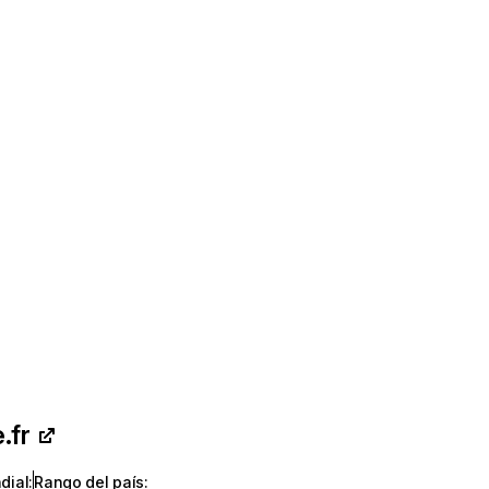
.fr
dial
:
Rango del país
: