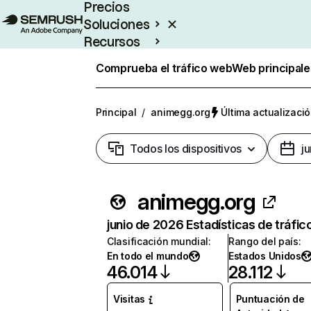
Precios
Soluciones
Recursos
Empresas
Comprueba el tráfico web
Web principale
Principal
/
animegg.org
Última actualizació
Todos los dispositivos
j
animegg.org
junio de 2026 Estadísticas de tráfic
Clasificación mundial
:
Rango del país
:
En todo el mundo
Estados Unidos
46.014
28.112
Visitas
Puntuación de