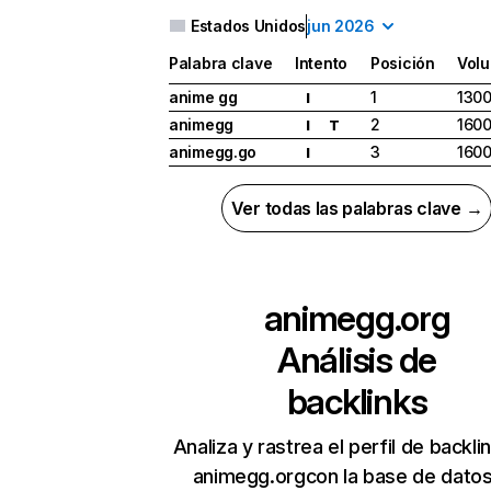
Estados Unidos
jun 2026
Palabra clave
Intento
Posición
Vol
anime gg
1
130
I
animegg
2
160
I
T
animegg.go
3
160
I
Ver todas las palabras clave →
animegg.org
Análisis de
backlinks
Analiza y rastrea el perfil de backli
animegg.orgcon la base de dato