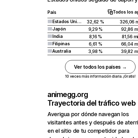
Todos los a
País
Estados Unidos
32,62 %
326,06 m
Japón
9,29 %
92,86 mi
India
8,16 %
81,56 mi
Filipinas
6,61 %
66,04 m
Australia
3,98 %
39,82 mi
Ver todos los países →
10 veces más información diaria. ¡Gratis!
animegg.org
Trayectoria del tráfico web
Averigua por dónde navegan los
visitantes antes y después de aterr
en el sitio de tu competidor para