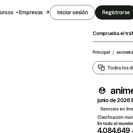
ursos
Empresas
Iniciar sesión
Registrarse
Comprueba el trá
Principal
/
animek
Todos los d
anim
junio de 2026 
Servicios en lín
Clasificación mun
En todo el mundo
4.084.649