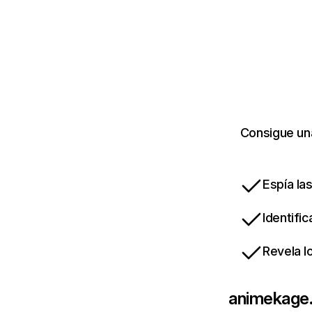
Consigue un
Espía la
Identifi
Revela l
animekage