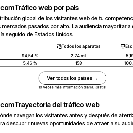
.com
Tráfico web por país
stribución global de los visitantes web de tu competen
s mercados pasados por alto. La audiencia mayoritari
ía seguido de Estados Unidos.
Todos los aparatos
Escr
94,54 %
2,74 mil
5,1
5,46 %
158
100
Ver todos los países →
10 veces más información diaria. ¡Gratis!
.com
Trayectoria del tráfico web
ónde navegan los visitantes antes y después de aterriza
a descubrir nuevas oportunidades de atraer a su audi