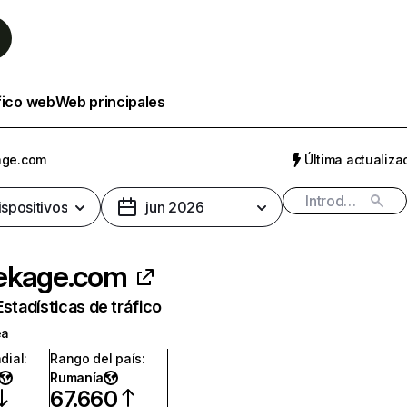
fico web
Web principales
age.com
Última actualizac
ispositivos
jun 2026
ekage.com
Estadísticas de tráfico
ea
dial
:
Rango del país
:
Rumanía
67.660