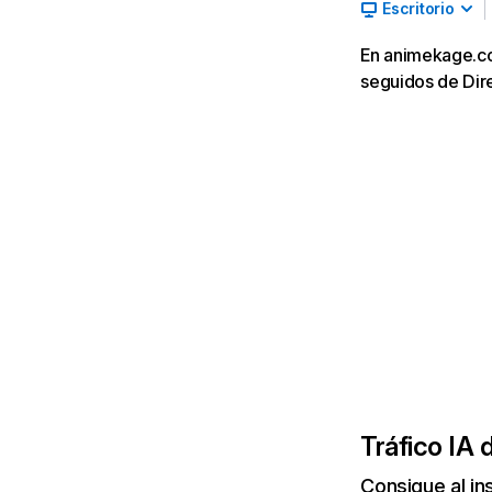
Escritorio
En animekage.co
seguidos de Dir
Tráfico IA 
Consigue al i