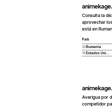
animekage
Consulta la di
aprovechar lo
está en Ruman
País
Rumanía
Estados Unidos
animekage
Averigua por d
competidor par