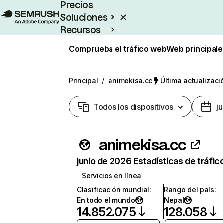
Precios
Soluciones
Recursos
Empresas
Comprueba el tráfico web
Web principale
Principal
/
animekisa.cc
Última actualizaci
Todos los dispositivos
j
animekisa.cc
junio de 2026 Estadísticas de tráfic
Servicios en línea
Clasificación mundial
:
Rango del país
:
En todo el mundo
Nepal
14.852.075
128.058