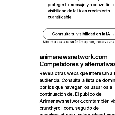
proteger tu mensaje y a convertir la
visibilidad de la IA en crecimiento
cuantificable
Comsulta tu visibilidad en la IA 
Si te interesa la solución Enterprise,
¡reserva un
animenewsnetwork.com
Competidores y alternativa
Revela otras webs que interesan a 
audiencia. Consulta la lista de domi
por los que navegan los usuarios a
continuación de. El público de
Animenewsnetwork.comtambién vis
crunchyroll.com, seguido de
myanimelist.net y anime-planet.com