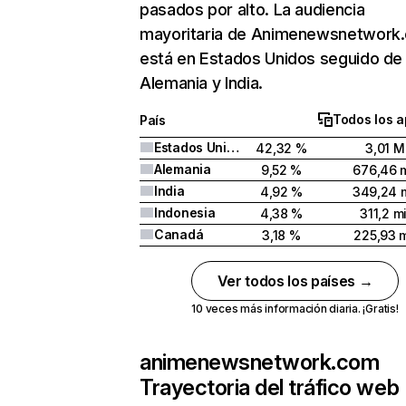
pasados por alto. La audiencia
mayoritaria de Animenewsnetwork
está en Estados Unidos seguido de
Alemania y India.
Todos los a
País
Estados Unidos
42,32 %
3,01 M
Alemania
9,52 %
676,46 m
India
4,92 %
349,24 m
Indonesia
4,38 %
311,2 mi
Canadá
3,18 %
225,93 m
Ver todos los países →
10 veces más información diaria. ¡Gratis!
animenewsnetwork.com
Trayectoria del tráfico web