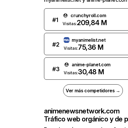
crunchyroll.com
#
1
209,84 M
Visitas:
myanimelist.net
#
2
75,36 M
Visitas:
anime-planet.com
#
3
30,48 M
Visitas:
Ver más competidores →
animenewsnetwork.com
Tráfico web orgánico y de 