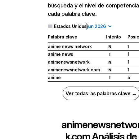
búsqueda y el nivel de competencia
cada palabra clave.
Estados Unidos
jun 2026
Palabra clave
Intento
Posic
anime news network
1
N
anime news
1
I
animenewsnetwork
1
N
animenewsnetwork com
1
N
anime
5
I
Ver todas las palabras clave →
animenewsnetwo
k.com
Análisis de