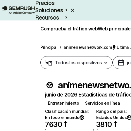
Precios
Soluciones
Recursos
Empresas
Comprueba el tráfico web
Web principale
Principal
/
animenewsnetwork.com
Última 
Todos los dispositivos
j
anime
junio de 2026 Estadísticas de tráfic
Entretenimiento
Servicios en línea
Clasificación mundial
:
Rango del país
:
En todo el mundo
Estados Unidos
7630
3810