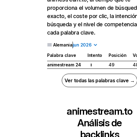
proporciona el volumen de búsque
exacto, el coste por clic, la intenció
búsqueda y el nivel de competencia
cada palabra clave.
Alemania
jun 2026
Palabra clave
Intento
Posición
V
animestream 24
49
4
I
Ver todas las palabras clave →
animestream.to
Análisis de
backlinks