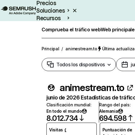
Precios
Soluciones
Recursos
Empresas
Comprueba el tráfico web
Web principale
Principal
/
animestream.to
Última actualiza
Todos los dispositivos
j
animestream.to
junio de 2026 Estadísticas de tráfic
Clasificación mundial
:
Rango del país
:
En todo el mundo
Alemania
8.012.734
694.598
Visitas
Puntuación de